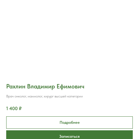
Рахлин Владимир Ефимович
Врач онколог, маммолог, хирург высшей категории
1 400 ₽
Подробнее
Записаться