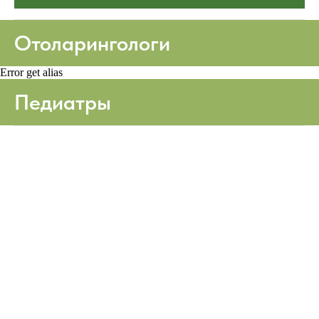
Отоларингологи
Error get alias
Педиатры