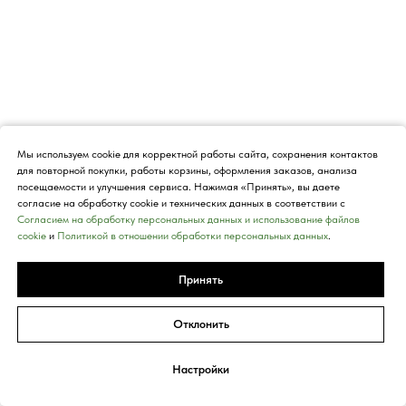
Мы используем cookie для корректной работы сайта, сохранения контактов
для повторной покупки, работы корзины, оформления заказов, анализа
посещаемости и улучшения сервиса. Нажимая «Принять», вы даете
согласие на обработку cookie и технических данных в соответствии с
Согласием на обработку персональных данных и использование файлов
cookie
и
Политикой в отношении обработки персональных данных
.
Дьяченко Татьяна Владимировна
Принять
Врач эндокринолог детский
1 500 ₽
Отклонить
Подробнее
Настройки
Записаться