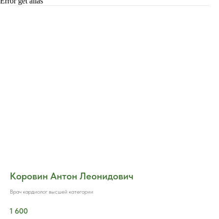
Error get alias
Коровин Антон Леонидович
Врач кардиолог высшей категории
1 600