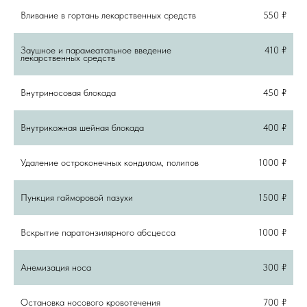
Вливание в гортань лекарственных средств
550 ₽
Заушное и парамеатальное введение
410 ₽
лекарственных средств
Внутриносовая блокада
450 ₽
Внутрикожная шейная блокада
400 ₽
Удаление остроконечных кондилом, полипов
1000 ₽
Пункция гайморовой пазухи
1500 ₽
Вскрытие паратонзилярного абсцесса
1000 ₽
Анемизация носа
300 ₽
Остановка носового кровотечения
700 ₽