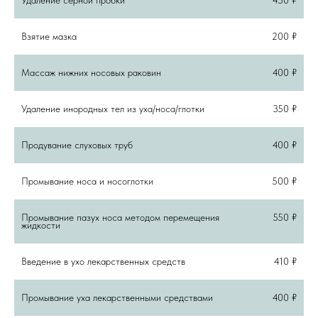
Удаление серной пробки
450 ₽
Взятие мазка
200 ₽
Массаж нижних носовых раковин
400 ₽
Удаление инородных тел из уха/носа/глотки
350 ₽
Продувание слуховых труб
400 ₽
Промывание носа и носоглотки
500 ₽
Промывание пазух носа методом перемещения
550 ₽
жидкости
Введение в ухо лекарственных средств
410 ₽
Промывание уха лекарственными средствами
400 ₽