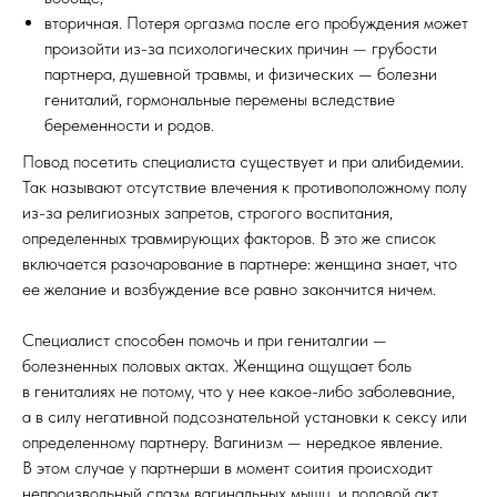
вторичная. Потеря оргазма после его пробуждения может
произойти из-за психологических причин — грубости
партнера, душевной травмы, и физических — болезни
гениталий, гормональные перемены вследствие
беременности и родов.
Повод посетить специалиста существует и при алибидемии.
Так называют отсутствие влечения к противоположному полу
из-за религиозных запретов, строгого воспитания,
определенных травмирующих факторов. В это же список
включается разочарование в партнере: женщина знает, что
ее желание и возбуждение все равно закончится ничем.
Специалист способен помочь и при гениталгии —
болезненных половых актах. Женщина ощущает боль
в гениталиях не потому, что у нее какое-либо заболевание,
а в силу негативной подсознательной установки к сексу или
определенному партнеру. Вагинизм — нередкое явление.
В этом случае у партнерши в момент соития происходит
непроизвольный спазм вагинальных мышц, и половой акт