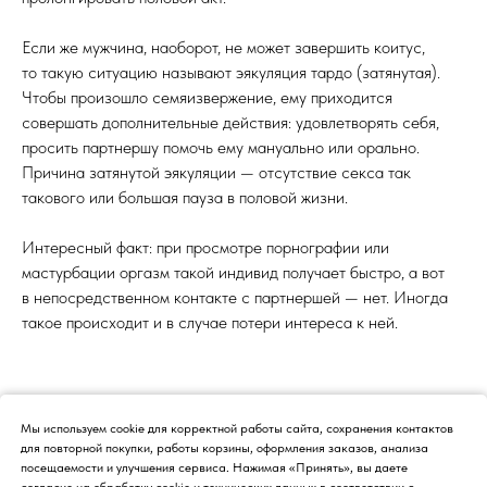
Если же мужчина, наоборот, не может завершить коитус,
то такую ситуацию называют эякуляция тардо (затянутая).
Чтобы произошло семяизвержение, ему приходится
совершать дополнительные действия: удовлетворять себя,
просить партнершу помочь ему мануально или орально.
Причина затянутой эякуляции — отсутствие секса так
такового или большая пауза в половой жизни.
Интересный факт: при просмотре порнографии или
мастурбации оргазм такой индивид получает быстро, а вот
в непосредственном контакте с партнершей — нет. Иногда
такое происходит и в случае потери интереса к ней.
Мы используем cookie для корректной работы сайта, сохранения контактов
для повторной покупки, работы корзины, оформления заказов, анализа
посещаемости и улучшения сервиса. Нажимая «Принять», вы даете
Врачи
согласие на обработку cookie и технических данных в соответствии с