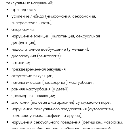
сексуальных нарушений:
фригидность;
усиление либидо (нимфомания, сексомания,
гиперсексуальность);
аноргазмия;
нарушение эрекции (импотенция, сексуальная
дисфункция);
недостаточное возбуждение (у женщин);
диспареуния (гениталгия);
вагинизм;
преждевременная эякуляция;
отсутствие эякуляции;
патологическая (чрезмерная) мастурбация;
ранняя мастурбация (у детей);
чрезмерные поллюции;
дисгамия (половая дисгармония) супружеской пары;
нарушение сексуального предпочтения (аутоэротизм,
гомосексуализм, зоофилия и другое);
нарушения сексуального поведения (фетишизм, мазохизм,
садизм, эксгибиционизм, вуайеризм, трансвестизм);