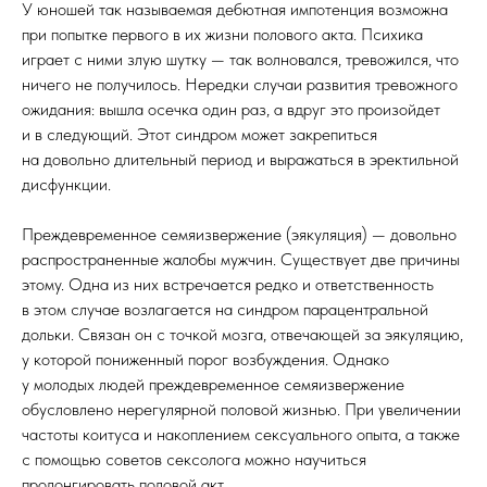
У юношей так называемая дебютная импотенция возможна
при попытке первого в их жизни полового акта. Психика
играет с ними злую шутку — так волновался, тревожился, что
ничего не получилось. Нередки случаи развития тревожного
ожидания: вышла осечка один раз, а вдруг это произойдет
и в следующий. Этот синдром может закрепиться
на довольно длительный период и выражаться в эректильной
дисфункции.
Преждевременное семяизвержение (эякуляция) — довольно
распространенные жалобы мужчин. Существует две причины
этому. Одна из них встречается редко и ответственность
в этом случае возлагается на синдром парацентральной
дольки. Связан он с точкой мозга, отвечающей за эякуляцию,
у которой пониженный порог возбуждения. Однако
у молодых людей преждевременное семяизвержение
обусловлено нерегулярной половой жизнью. При увеличении
частоты коитуса и накоплением сексуального опыта, а также
с помощью советов сексолога можно научиться
пролонгировать половой акт.